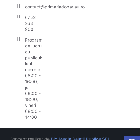
contact@primariadobarlau.ro
0752
263
900
Program
de lucru
cu
publicul:
luni -
miercuri
08:00 -
16:00,
joi
08:00 -
18:00,
vineri
08:00 -
14:00
Open
Concept realizat de
Big Media Relații Publice SRL