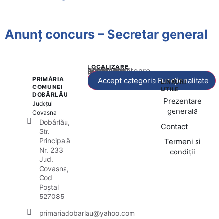
Anunț concurs – Secretar general
LOCALIZARE
Acest conținut este blocat până când acceptați categoria corespunzătoare de cookie-uri.
PRIMĂRIA
Accept categoria Funcționalitate
LINKURI
COMUNEI
UTILE
DOBÂRLĂU
Prezentare
Județul
generală
Covasna
Dobârlău,
Contact
Str.
Principală
Termeni și
Nr. 233
condiții
Jud.
Covasna,
Cod
Poștal
527085
primariadobarlau@yahoo.com