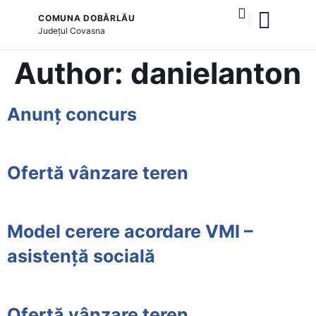
COMUNA DOBÂRLĂU
Județul
Covasna
și serviciile publice
Author:
danielanton
Anunț concurs
Ofertă vânzare teren
Model cerere acordare VMI –
asistență socială
Ofertă vânzare teren