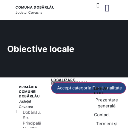
COMUNA DOBÂRLĂU
Județul
Covasna
și serviciile publice
Obiective locale
LOCALIZARE
Acest conținut este blocat până când acceptați categoria corespunzătoare de cookie-uri.
PRIMĂRIA
Accept categoria Funcționalitate
LINKURI
COMUNEI
UTILE
DOBÂRLĂU
Prezentare
Județul
generală
Covasna
Dobârlău,
Contact
Str.
Principală
Termeni și