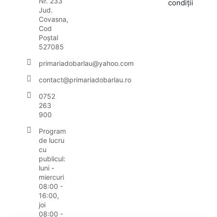
Nr. 233
condiții
Jud.
Covasna,
Cod
Poștal
527085
primariadobarlau@yahoo.com
contact@primariadobarlau.ro
0752
263
900
Program
de lucru
cu
publicul:
luni -
miercuri
08:00 -
16:00,
joi
08:00 -