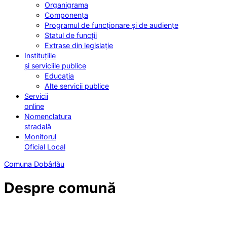
Organigrama
Componența
Programul de funcționare și de audiențe
Statul de funcții
Extrase din legislație
Instituțiile
și serviciile publice
Educația
Alte servicii publice
Servicii
online
Nomenclatura
stradală
Monitorul
Oficial Local
Comuna Dobârlău
Despre comună