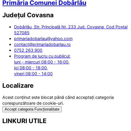
Primăria Comunei Dobârlău
Județul
Covasna
Dobârlău, Str. Principală Nr. 233 Jud. Covasna, Cod Poștal
527085
primariadobarlau@yahoo.com
contact@primariadobarlau.ro
0752 263 900
Program de lucru cu publicul:
luni - miercuri 08:00 - 16:00,
joi 08:00 - 18:00,
vineri 08:00 - 14:00
Localizare
Acest conținut este blocat până când acceptați categoria
corespunzătoare de cookie-uri.
Accept categoria Funcționalitate
LINKURI UTILE